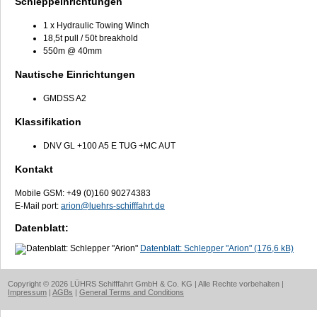
Schleppeinrichtungen
1 x Hydraulic Towing Winch
18,5t pull / 50t breakhold
550m @ 40mm
Nautische Einrichtungen
GMDSS A2
Klassifikation
DNV GL +100 A5 E TUG +MC AUT
Kontakt
Mobile GSM: +49 (0)160 90274383
E-Mail port:
arion@luehrs-schifffahrt.de
Datenblatt:
Datenblatt: Schlepper "Arion"
(176,6 kB)
Copyright © 2026 LÜHRS Schifffahrt GmbH & Co. KG | Alle Rechte vorbehalten |
Impressum
|
AGBs
|
General Terms and Conditions